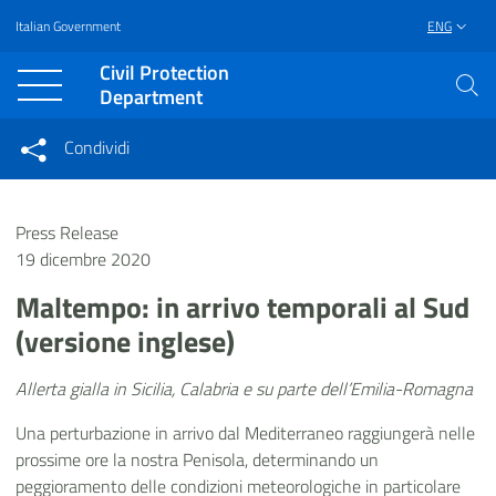
Italian Government
ENG
Vai al contenuto principale
Raggiungi il piè di pagina
Civil Protection
Department
Condividi
Condividi sui social network
Condividi su Facebook
Condividi su Twitter
Press Release
Condividi su LinkedIn
19 dicembre 2020
Maltempo: in arrivo temporali al Sud
(versione inglese)
Allerta gialla in Sicilia, Calabria e su parte dell’Emilia-Romagna
Una perturbazione in arrivo dal Mediterraneo raggiungerà nelle
prossime ore la nostra Penisola, determinando un
peggioramento delle condizioni meteorologiche in particolare