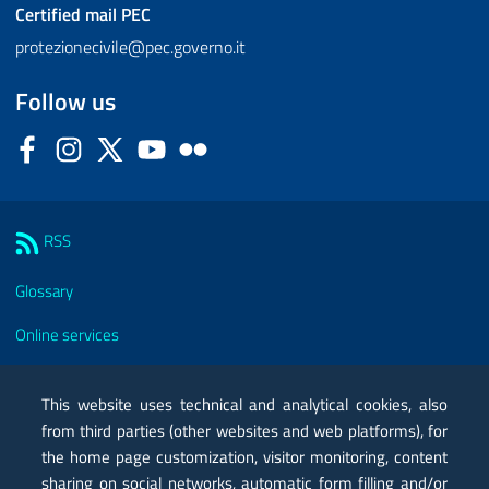
Certified mail
PEC
protezionecivile@pec.governo.it
Follow us
Facebook
Instagram
Twitter
YouTube
Flickr
Sezione Link Utili
RSS
Glossary
Online services
Modules
This website uses technical and analytical cookies, also
Certified mail PEC
from third parties (other websites and web platforms), for
the home page customization, visitor monitoring, content
Privacy
sharing on social networks, automatic form filling and/or