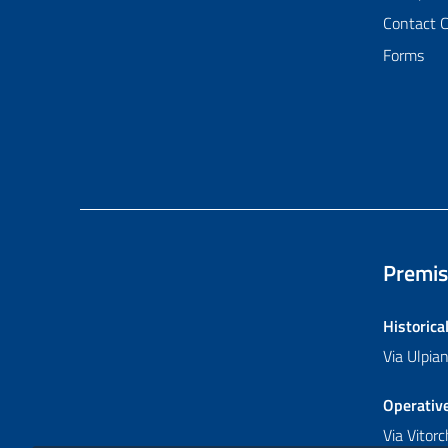
Contact 
Forms
Premis
Historica
Via Ulpi
Operativ
Via Vitor