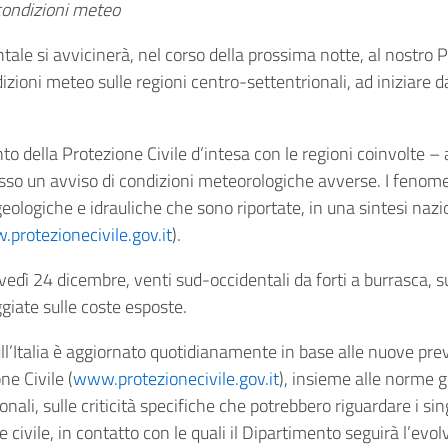
condizioni meteo
ale si avvicinerà, nel corso della prossima notte, al nostro 
ioni meteo sulle regioni centro-settentrionali, ad iniziare da
nto della Protezione Civile d’intesa con le regioni coinvolte – a
messo un avviso di condizioni meteorologiche avverse. I fenom
ologiche e idrauliche che sono riportate, in una sintesi nazion
protezionecivile.gov.it
).
ovedì 24 dicembre, venti sud-occidentali da forti a burrasca
ggiate sulle coste esposte.
sull’Italia è aggiornato quotidianamente in base alle nuove prev
ne Civile (
www.protezionecivile.gov.it
), insieme alle norme 
onali, sulle criticità specifiche che potrebbero riguardare i sin
ne civile, in contatto con le quali il Dipartimento seguirà l’evol