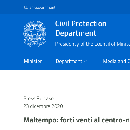
Italian Government
Vai al contenuto principale
Raggiungi il piè di pagina
Civil Protection
Department
Presidency of the Council of Minis
Minister
Department
Media and 
Press Release
23 dicembre 2020
Maltempo: forti venti al centro-n