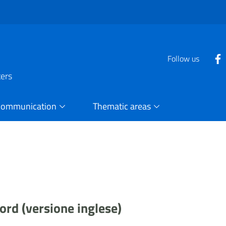
Follow us
ters
Communication
Thematic areas
ord (versione inglese)