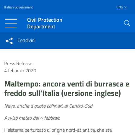
Italian Government
ENG
Vai al contenuto principale
Raggiungi il piè di pagina
Civil Protection
Department
Condividi
Condividi sui social network
Condividi su Facebook
Condividi su Twitter
Press Release
Condividi su LinkedIn
4 febbraio 2020
Maltempo: ancora venti di burrasca e
freddo sull’Italia (versione inglese)
Neve, anche a quote collinari, al Centro-Sud
Avviso meteo del 4 febbraio
Il sistema perturbato di origine nord-atlantica, che sta