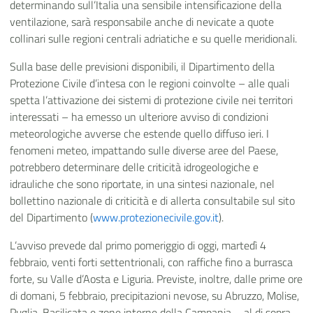
determinando sull’Italia una sensibile intensificazione della
ventilazione, sarà responsabile anche di nevicate a quote
collinari sulle regioni centrali adriatiche e su quelle meridionali.
Sulla base delle previsioni disponibili, il Dipartimento della
Protezione Civile d’intesa con le regioni coinvolte – alle quali
spetta l’attivazione dei sistemi di protezione civile nei territori
interessati – ha emesso un ulteriore avviso di condizioni
meteorologiche avverse che estende quello diffuso ieri. I
fenomeni meteo, impattando sulle diverse aree del Paese,
potrebbero determinare delle criticità idrogeologiche e
idrauliche che sono riportate, in una sintesi nazionale, nel
bollettino nazionale di criticità e di allerta consultabile sul sito
del Dipartimento (
www.protezionecivile.gov.it
).
L’avviso prevede dal primo pomeriggio di oggi, martedì 4
febbraio, venti forti settentrionali, con raffiche fino a burrasca
forte, su Valle d’Aosta e Liguria. Previste, inoltre, dalle prime ore
di domani, 5 febbraio, precipitazioni nevose, su Abruzzo, Molise,
Puglia, Basilicata e zone interne della Campania – al di sopra