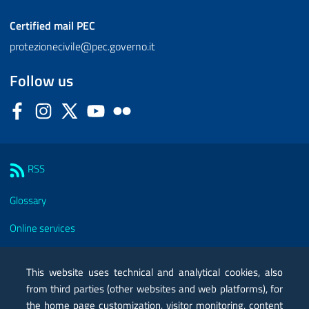
Certified mail
PEC
protezionecivile@pec.governo.it
Follow us
Facebook
Instagram
Twitter
YouTube
Flickr
Sezione Link Utili
RSS
Glossary
Online services
Modules
This website uses technical and analytical cookies, also
Certified mail PEC
from third parties (other websites and web platforms), for
the home page customization, visitor monitoring, content