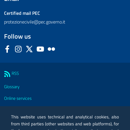
Certified mail
PEC
protezionecivile@pec.governo.it
Follow us
Facebook
Instagram
Twitter
YouTube
Flickr
Sezione Link Utili
RSS
Glossary
Online services
Modules
This website uses technical and analytical cookies, also
Certified mail PEC
from third parties (other websites and web platforms), for