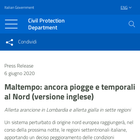
Italian Government
ENG
Vai al contenuto principale
Raggiungi il piè di pagina
Civil Protection
Department
Condividi
Condividi sui social network
Condividi su Facebook
Condividi su Twitter
Press Release
Condividi su LinkedIn
6 giugno 2020
Maltempo: ancora piogge e temporali
al Nord (versione inglese)
Allerta arancione in Lombardia e allerta gialla in sette regioni
Un sistema perturbato di origine nord europea raggiungerà, nel
corso della prossima notte, le regioni settentrionali italiane,
apportando un deciso peggioramento delle condizioni