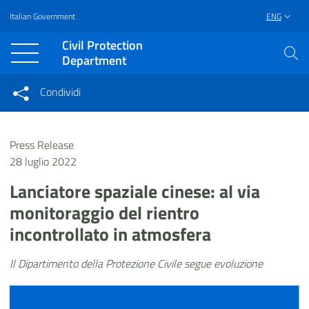
Italian Government
ENG
Vai al contenuto principale
Raggiungi il piè di pagina
Civil Protection
Department
Condividi
Condividi sui social network
Condividi su Facebook
Condividi su Twitter
Press Release
Condividi su LinkedIn
28 luglio 2022
Lanciatore spaziale cinese: al via
monitoraggio del rientro
incontrollato in atmosfera
Il Dipartimento della Protezione Civile segue evoluzione