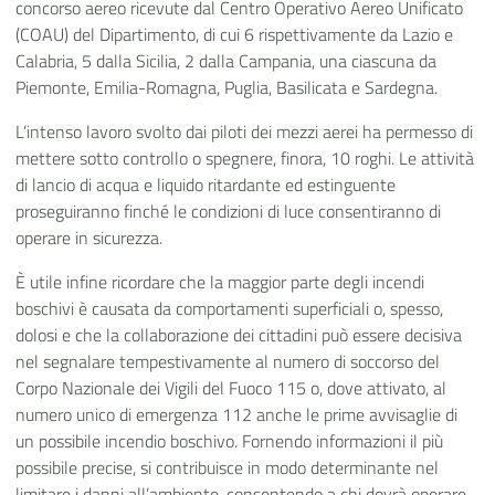
concorso aereo ricevute dal Centro Operativo Aereo Unificato
(COAU) del Dipartimento, di cui 6 rispettivamente da Lazio e
Calabria, 5 dalla Sicilia, 2 dalla Campania, una ciascuna da
Piemonte, Emilia-Romagna, Puglia, Basilicata e Sardegna.
L’intenso lavoro svolto dai piloti dei mezzi aerei ha permesso di
mettere sotto controllo o spegnere, finora, 10 roghi. Le attività
di lancio di acqua e liquido ritardante ed estinguente
proseguiranno finché le condizioni di luce consentiranno di
operare in sicurezza.
È utile infine ricordare che la maggior parte degli incendi
boschivi è causata da comportamenti superficiali o, spesso,
dolosi e che la collaborazione dei cittadini può essere decisiva
nel segnalare tempestivamente al numero di soccorso del
Corpo Nazionale dei Vigili del Fuoco 115 o, dove attivato, al
numero unico di emergenza 112 anche le prime avvisaglie di
un possibile incendio boschivo. Fornendo informazioni il più
possibile precise, si contribuisce in modo determinante nel
limitare i danni all’ambiente, consentendo a chi dovrà operare