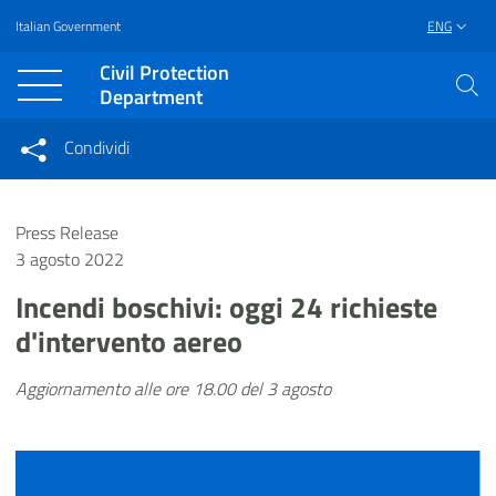
Italian Government
ENG
Vai al contenuto principale
Raggiungi il piè di pagina
Civil Protection
Department
Condividi
Condividi sui social network
Condividi su Facebook
Condividi su Twitter
Press Release
Condividi su LinkedIn
3 agosto 2022
Incendi boschivi: oggi 24 richieste
d'intervento aereo
Aggiornamento alle ore 18.00 del 3 agosto