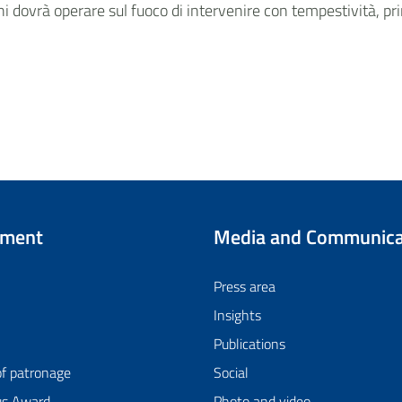
hi dovrà operare sul fuoco di intervenire con tempestività, pr
tment
Media and Communica
Press area
Insights
Publications
of patronage
Social
us Award
Photo and video