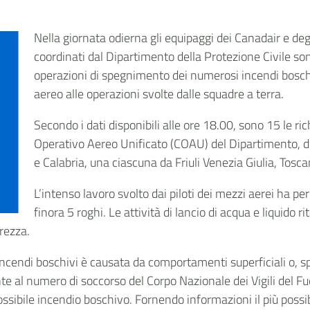
Nella giornata odierna gli equipaggi dei Canadair e degli
coordinati dal Dipartimento della Protezione Civile son
operazioni di spegnimento dei numerosi incendi boschiv
aereo alle operazioni svolte dalle squadre a terra.
Secondo i dati disponibili alle ore 18.00, sono 15 le ri
Operativo Aereo Unificato (COAU) del Dipartimento, di
e Calabria, una ciascuna da Friuli Venezia Giulia, Tosca
L’intenso lavoro svolto dai piloti dei mezzi aerei ha p
finora 5 roghi. Le attività di lancio di acqua e liquido
urezza.
 incendi boschivi è causata da comportamenti superficiali o, sp
 al numero di soccorso del Corpo Nazionale dei Vigili del Fu
sibile incendio boschivo. Fornendo informazioni il più possi