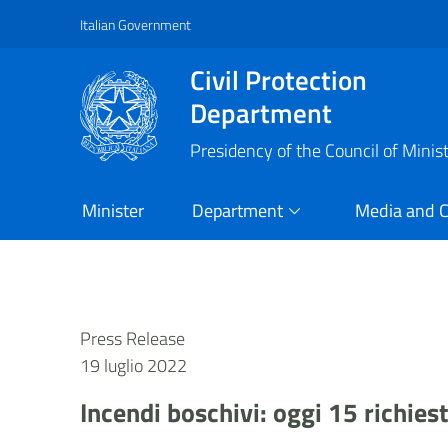
Italian Government
Vai al contenuto principale
Raggiungi il piè di pagina
Civil Protection
Department
Presidency of the Council of Minis
Minister
Department
Media and 
Press Release
19 luglio 2022
Incendi boschivi: oggi 15 richies