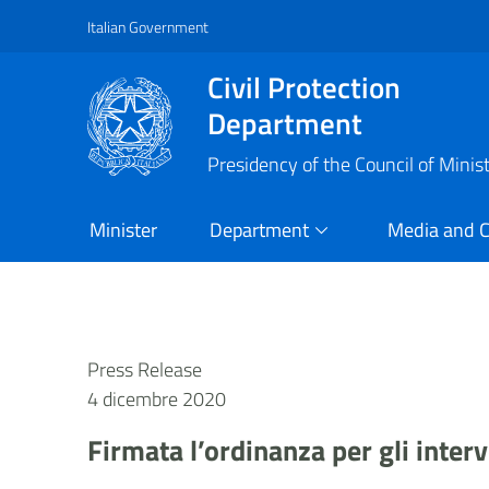
Italian Government
Vai al contenuto principale
Raggiungi il piè di pagina
Civil Protection
Department
Presidency of the Council of Minis
Minister
Department
Media and 
Press Release
4 dicembre 2020
Firmata l’ordinanza per gli inter