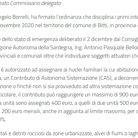
minato Commissario delegato
ngelo Borrelli, ha firmato l’ordinanza che disciplina i primi in
novembre 2020 nel territorio del comune di Bitti, in provincia
e dello stato di emergenza deliberato il 2 dicembre dal Consig
egione Autonoma della Sardegna, Ing. Antonio Pasquale Belloi,
rovinciali e comunali oltre che individuare soggetti attuatori c
 autorizzato ad assegnare ai nuclei familiari la cui abitazione
ata, un Contributo di Autonoma Sistemazione (CAS), a decorrer
azione o finché non si sia provveduto ad altra sistemazione co
icolare, il contributo può raggiungere un massimo di 900 euro
a unità sono assegnati 400 euro, a quelli di due unità 500 euro,
ori 200 euro mensili, anche in aggiunta al limite massimo, per
7%.
li e detriti rocciosi da zone urbanizzate, alvei di fiumi o lag