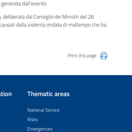
e generata dall’evento.
 deliberata dal Consiglio dei Ministri del 28
 causati dalla violenta ondata di maltempo che ha
Print this page
tion
Thematic areas
National Service
Risks
Emergencies