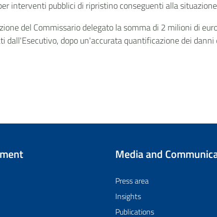
r interventi pubblici di ripristino conseguenti alla situazion
izione del Commissario delegato la somma di 2 milioni di euro,
ti dall'Esecutivo, dopo un'accurata quantificazione dei danni
tment
Media and Communica
Press area
Insights
Publications