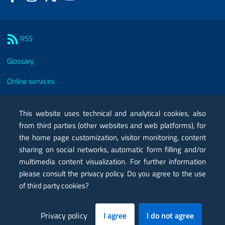
Sezione Link Utili
RSS
Glossary
Online services
Modules
This website uses technical and analytical cookies, also
Certified mail PEC
from third parties (other websites and web platforms), for
the home page customization, visitor monitoring, content
Privacy
sharing on social networks, automatic form filling and/or
multimedia content visualization. For further information
Legal notes
please consult the privacy policy. Do you agree to the use
Contacts
of third party cookies?
Map
Privacy policy
I agree
I do not agree
Accessibility statement