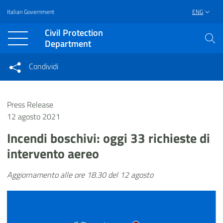
Italian Government
ENG
Vai al contenuto principale
Raggiungi il piè di pagina
Civil Protection
Department
Condividi
Condividi sui social network
Condividi su Facebook
Condividi su Twitter
Press Release
Condividi su LinkedIn
12 agosto 2021
Incendi boschivi: oggi 33 richieste di
intervento aereo
Aggiornamento alle ore 18.30 del 12 agosto