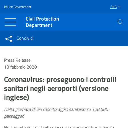
Italian Government
ENG
Vai al contenuto principale
Raggiungi il piè di pagina
Civil Protection
Department
Condividi
Condividi sui social network
Condividi su Facebook
Condividi su Twitter
Press Release
Condividi su LinkedIn
13 febbraio 2020
Coronavirus: proseguono i controlli
sanitari negli aeroporti (versione
inglese)
Nella giornata di ieri monitoraggio sanitario su 128.686
passeggeri
Nell’ambito delle attività messe in campo per fronteggiare