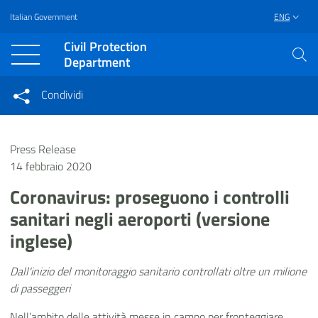
Italian Government
ENG
Vai al contenuto principale
Raggiungi il piè di pagina
Civil Protection
Department
Condividi
Condividi sui social network
Condividi su Facebook
Condividi su Twitter
Press Release
Condividi su LinkedIn
14 febbraio 2020
Coronavirus: proseguono i controlli
sanitari negli aeroporti (versione
inglese)
Dall'inizio del monitoraggio sanitario controllati oltre un milione
di passeggeri
Nell’ambito delle attività messe in campo per fronteggiare