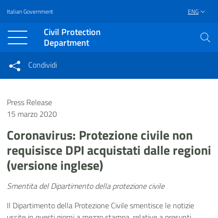
Italian Government
ENG
Vai al contenuto principale
Raggiungi il piè di pagina
Civil Protection
Department
Condividi
Condividi sui social network
Condividi su Facebook
Condividi su Twitter
Press Release
Condividi su LinkedIn
15 marzo 2020
Coronavirus: Protezione civile non
requisisce DPI acquistati dalle regioni
(versione inglese)
Smentita del Dipartimento della protezione civile
Il Dipartimento della Protezione Civile smentisce le notizie
uscite in questi giorni a mezzo stampa, relative a presunti