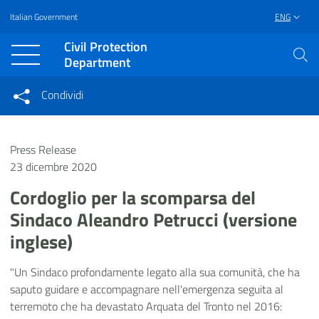
Italian Government
ENG
Vai al contenuto principale
Raggiungi il piè di pagina
Civil Protection
Department
Condividi
Condividi sui social network
Condividi su Facebook
Condividi su Twitter
Press Release
Condividi su LinkedIn
23 dicembre 2020
Cordoglio per la scomparsa del
Sindaco Aleandro Petrucci (versione
inglese)
"Un Sindaco profondamente legato alla sua comunità, che ha
saputo guidare e accompagnare nell'emergenza seguita al
terremoto che ha devastato Arquata del Tronto nel 2016: