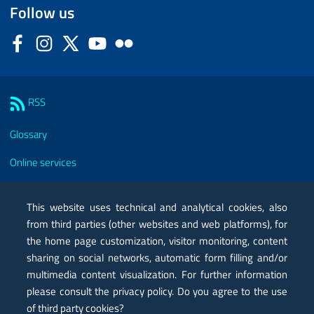
Follow us
Facebook
Instagram
Twitter
YouTube
Flickr
Sezione Link Utili
RSS
Glossary
Online services
Modules
This website uses technical and analytical cookies, also
Certified mail PEC
from third parties (other websites and web platforms), for
the home page customization, visitor monitoring, content
Privacy
sharing on social networks, automatic form filling and/or
Legal notes
multimedia content visualization. For further information
please consult the privacy policy. Do you agree to the use
Contacts
of third party cookies?