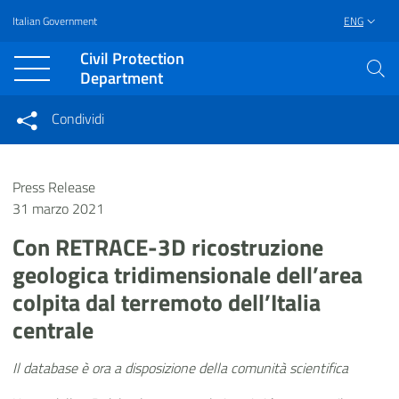
Italian Government
ENG
Vai al contenuto principale
Raggiungi il piè di pagina
Civil Protection
Department
Condividi
Condividi sui social network
Condividi su Facebook
Condividi su Twitter
Press Release
Condividi su LinkedIn
31 marzo 2021
Con RETRACE-3D ricostruzione
geologica tridimensionale dell’area
colpita dal terremoto dell’Italia
centrale
Il database è ora a disposizione della comunità scientifica