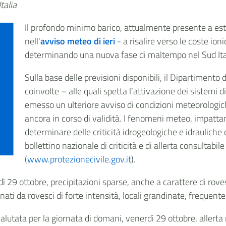
talia
Il profondo minimo barico, attualmente presente a est
nell
'
avviso meteo di ieri
- a risalire verso le coste ion
determinando una nuova fase di maltempo nel Sud Ita
Sulla base delle previsioni disponibili, il Dipartimento 
coinvolte – alle quali spetta l’attivazione dei sistemi di
emesso un ulteriore avviso di condizioni meteorologic
ancora in corso di validità. I fenomeni meteo, impatta
determinare delle criticità idrogeologiche e idrauliche 
bollettino nazionale di criticità e di allerta consultabil
(
www.protezionecivile.gov.it
).
 29 ottobre, precipitazioni sparse, anche a carattere di roves
 da rovesci di forte intensità, locali grandinate, frequente at
alutata per la giornata di domani, venerdì 29 ottobre, allerta r