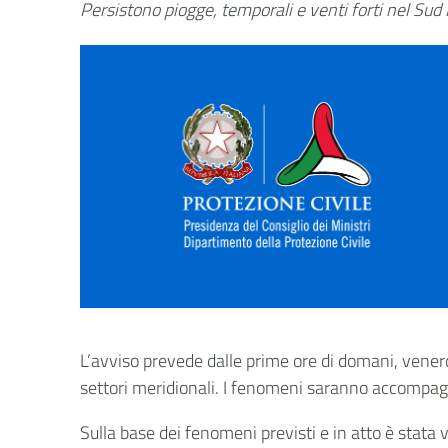
Persistono piogge, temporali e venti forti nel Sud I
L’avviso prevede dalle prime ore di domani, venerdì
settori meridionali. I fenomeni saranno accompagnati
Sulla base dei fenomeni previsti e in atto è stata v