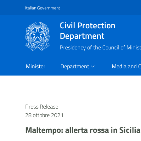
Italian Government
Vai al contenuto principale
Raggiungi il piè di pagina
Civil Protection
Department
Presidency of the Council of Minis
Minister
Department
Media and 
Press Release
28 ottobre 2021
Maltempo: allerta rossa in Sicilia