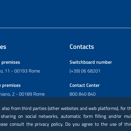
es
Contacts
l premises
Switchboard number
ano, 11 - 00193 Rome
(+39) 06 68201
e premises
Contact Center
chiano, 2 - 00189 Rome
800 840 840
Write to Contact Center
, also from third parties (other websites and web platforms), for 
 sharing on social networks, automatic form filling and/or mu
lease consult the privacy policy. Do you agree to the use of thi
rtified mail PEC
Privacy
Legal notes
Contacts
Map
Acc