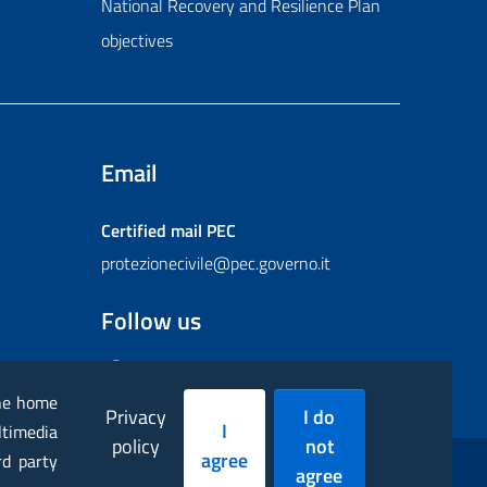
National Recovery and Resilience Plan
objectives
Email
Certified mail
PEC
protezionecivile@pec.governo.it
Follow us
Facebook
Instagram
Twitter
YouTube
Flickr
the home
Privacy
I do
I
ltimedia
policy
not
agree
rd party
agree
essibility statement