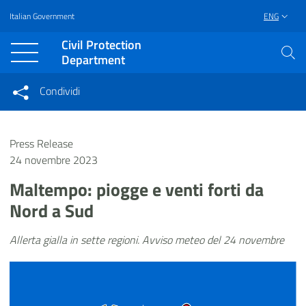
Italian Government
ENG
Vai al contenuto principale
Raggiungi il piè di pagina
Civil Protection
Department
Condividi
Condividi sui social network
Condividi su Facebook
Condividi su Twitter
Press Release
Condividi su LinkedIn
24 novembre 2023
Maltempo: piogge e venti forti da
Nord a Sud
Allerta gialla in sette regioni. Avviso meteo del 24 novembre