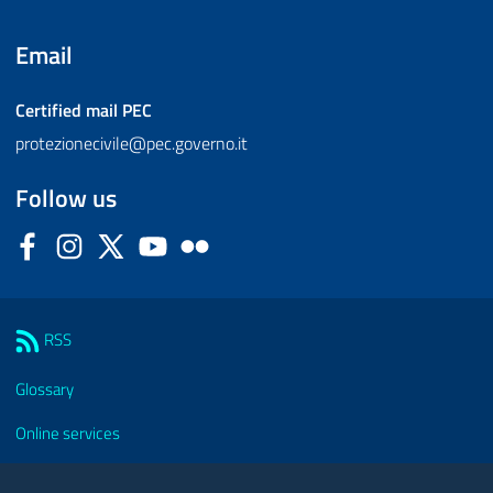
Email
Certified mail
PEC
protezionecivile@pec.governo.it
Follow us
Facebook
Instagram
Twitter
YouTube
Flickr
Sezione Link Utili
RSS
Glossary
Online services
Modules