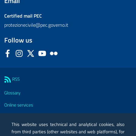
Email
Certified mail
PEC
protezionecivile@pec.governo.it
Follow us
Facebook
Instagram
Twitter
YouTube
Flickr
Sezione Link Utili
RSS
Glossary
Online services
Modules
This website uses technical and analytical cookies, also
Certified mail PEC
from third parties (other websites and web platforms), for