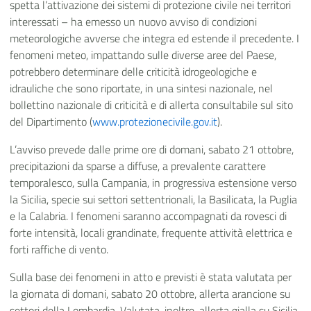
spetta l’attivazione dei sistemi di protezione civile nei territori
interessati – ha emesso un nuovo avviso di condizioni
meteorologiche avverse che integra ed estende il precedente. I
fenomeni meteo, impattando sulle diverse aree del Paese,
potrebbero determinare delle criticità idrogeologiche e
idrauliche che sono riportate, in una sintesi nazionale, nel
bollettino nazionale di criticità e di allerta consultabile sul sito
del Dipartimento (
www.protezionecivile.gov.it
).
L’avviso prevede dalle prime ore di domani, sabato 21 ottobre,
precipitazioni da sparse a diffuse, a prevalente carattere
temporalesco, sulla Campania, in progressiva estensione verso
la Sicilia, specie sui settori settentrionali, la Basilicata, la Puglia
e la Calabria. I fenomeni saranno accompagnati da rovesci di
forte intensità, locali grandinate, frequente attività elettrica e
forti raffiche di vento.
Sulla base dei fenomeni in atto e previsti è stata valutata per
la giornata di domani, sabato 20 ottobre, allerta arancione su
settori della Lombardia. Valutata, inoltre, allerta gialla su Sicilia,