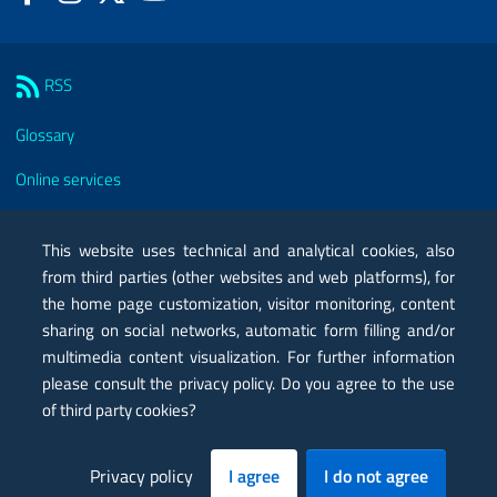
Sezione Link Utili
RSS
Glossary
Online services
Modules
This website uses technical and analytical cookies, also
Certified mail PEC
from third parties (other websites and web platforms), for
the home page customization, visitor monitoring, content
Privacy
sharing on social networks, automatic form filling and/or
multimedia content visualization. For further information
Legal notes
please consult the privacy policy. Do you agree to the use
Contacts
of third party cookies?
Map
Privacy policy
I agree
I do not agree
Accessibility statement