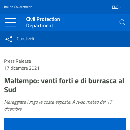
Italian Government
ENG
Vai al contenuto principale
Raggiungi il piè di pagina
Civil Protection
Department
Condividi
Condividi sui social network
Condividi su Facebook
Condividi su Twitter
Press Release
Condividi su LinkedIn
17 dicembre 2021
Maltempo: venti forti e di burrasca al
Sud
Mareggiate lungo le coste esposte. Avviso meteo del 17
dicembre