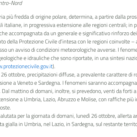
entro-Nord
ria più fredda di origine polare, determina, a partire dalla p
i italiane, in progressiva estensione alle regioni centrali; in 
he accompagnata da un generale e significativo rinforzo dei
nto della Protezione Civile d’intesa con le regioni coinvolte – a
messo un avviso di condizioni meteorologiche avverse. I fenom
ologiche e idrauliche che sono riportate, in una sintesi nazion
protezionecivile.gov.it
).
26 ottobre, precipitazioni diffuse, a prevalente carattere di 
one a Veneto e Sardegna. I fenomeni saranno accompagnati da
to. Dal mattino di domani, inoltre, si prevedono, venti da forti 
ione a Umbria, Lazio, Abruzzo e Molise, con raffiche più inten
oste.
valutata per la giornata di domani, lunedì 26 ottobre, allerta
ta gialla in Umbria, nel Lazio, in Sardegna, sul restante territ