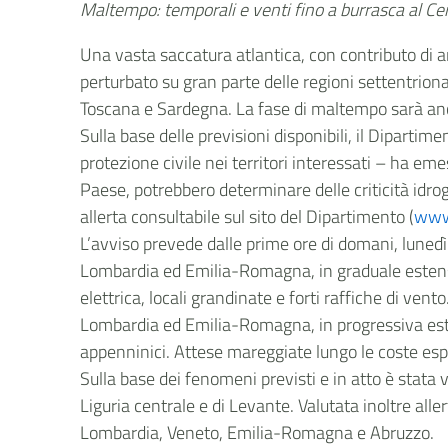
Maltempo: temporali e venti fino a burrasca al C
Una vasta saccatura atlantica, con contributo di a
perturbato su gran parte delle regioni settentrional
Toscana e Sardegna. La fase di maltempo sarà anc
Sulla base delle previsioni disponibili, il Dipartime
protezione civile nei territori interessati – ha e
Paese, potrebbero determinare delle criticità idroge
allerta consultabile sul sito del Dipartimento (
www.
L’avviso prevede dalle prime ore di domani, lunedì 
Lombardia ed Emilia-Romagna, in graduale estensi
elettrica, locali grandinate e forti raffiche di ven
Lombardia ed Emilia-Romagna, in progressiva estens
appenninici. Attese mareggiate lungo le coste esp
Sulla base dei fenomeni previsti e in atto è stata 
Liguria centrale e di Levante. Valutata inoltre aller
Lombardia, Veneto, Emilia-Romagna e Abruzzo.