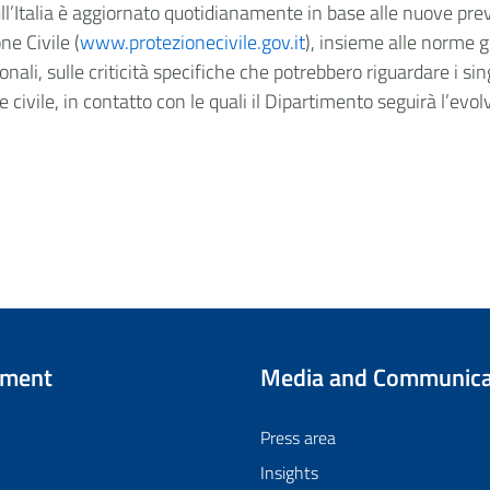
sull’Italia è aggiornato quotidianamente in base alle nuove prev
ne Civile (
www.protezionecivile.gov.it
), insieme alle norme 
onali, sulle criticità specifiche che potrebbero riguardare i sin
ne civile, in contatto con le quali il Dipartimento seguirà l’evol
tment
Media and Communica
Press area
Insights