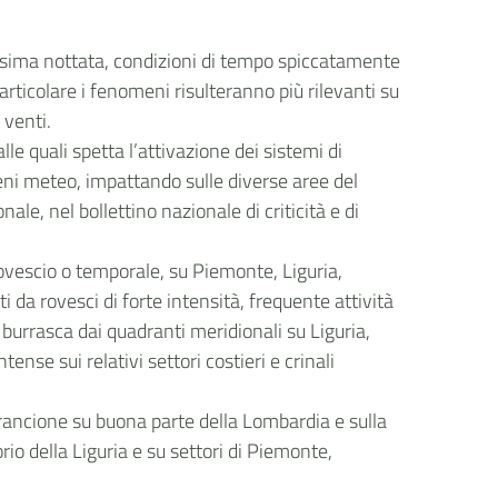
rossima nottata, condizioni di tempo spiccatamente
particolare i fenomeni risulteranno più rilevanti su
 venti.
lle quali spetta l’attivazione dei sistemi di
eni meteo, impattando sulle diverse aree del
ale, nel bollettino nazionale di criticità e di
rovescio o temporale, su Piemonte, Liguria,
 rovesci di forte intensità, frequente attività
a burrasca dai quadranti meridionali su Liguria,
se sui relativi settori costieri e crinali
 arancione su buona parte della Lombardia e sulla
orio della Liguria e su settori di Piemonte,