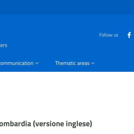
Follow us
ters
Communication
Thematic areas
 Lombardia (versione inglese)