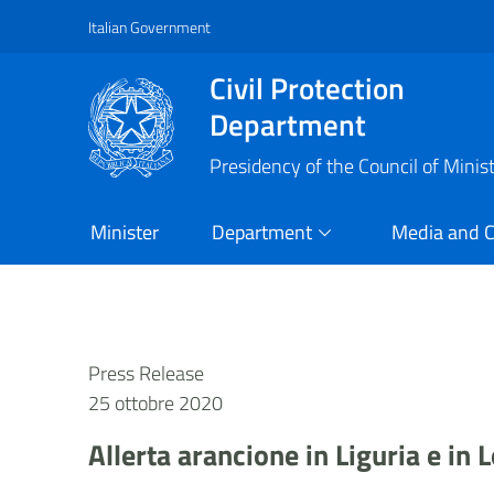
Italian Government
Vai al contenuto principale
Raggiungi il piè di pagina
Civil Protection
Department
Presidency of the Council of Minis
Minister
Department
Media and 
Press Release
25 ottobre 2020
Allerta arancione in Liguria e in