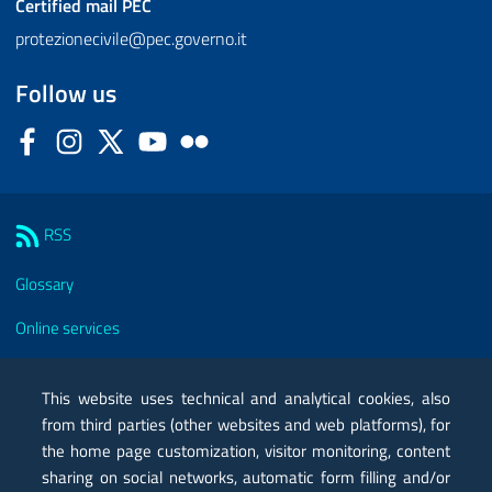
Certified mail
PEC
protezionecivile@pec.governo.it
Follow us
Facebook
Instagram
Twitter
YouTube
Flickr
Sezione Link Utili
RSS
Glossary
Online services
Modules
This website uses technical and analytical cookies, also
Certified mail PEC
from third parties (other websites and web platforms), for
the home page customization, visitor monitoring, content
Privacy
sharing on social networks, automatic form filling and/or