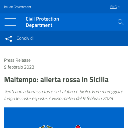
Italian Government
ENG
Vai al contenuto principale
Raggiungi il piè di pagina
Civil Protection
Department
Condividi
Condividi sui social network
Condividi su Facebook
Condividi su Twitter
Press Release
Condividi su LinkedIn
9 febbraio 2023
Maltempo: allerta rossa in Sicilia
Venti fino a burrasca forte su Calabria e Sicilia. Forti mareggiate
lungo le coste esposte. Avviso meteo del 9 febbraio 2023