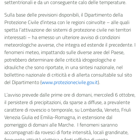
settentrionali e da un conseguente calo delle temperature.
Sulla base delle previsioni disponibili, il Dipartimento della
Protezione Civile d’intesa con le regioni coinvolte – alle quali
spetta l’attivazione dei sistemi di protezione civile nei territori
interessati – ha emesso un ulteriore avviso di condizioni
meteorologiche avverse, che integra ed estende il precedente. I
fenomeni meteo, impattando sulle diverse aree del Paese,
potrebbero determinare delle criticità idrogeologiche e
idrauliche che sono riportate, in una sintesi nazionale, nel
bollettino nazionale di criticità e di allerta consultabile sul sito
del Dipartimento (
www.protezionecivile.gov.it
).
L’avviso prevede dalle prime ore di domani, mercoledì 6 ottobre,
il persistere di precipitazioni, da sparse a diffuse, a prevalente
carattere di rovescio o temporale, su Lombardia, Veneto, Friuli
Venezia Giulia ed Emilia-Romagna, in estensione dal
pomeriggio di domani alle Marche. I fenomeni saranno
accompagnati da rovesci di forte intensità, locali grandinate,
frequente attività elettrica e forti raffiche di vento.