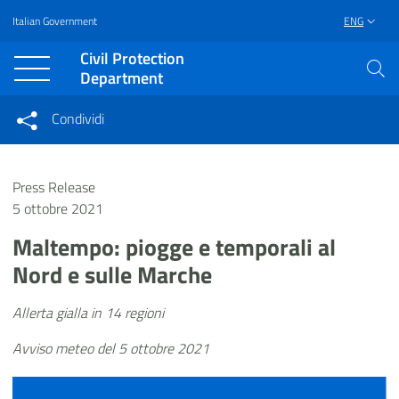
Italian Government
ENG
Vai al contenuto principale
Raggiungi il piè di pagina
Civil Protection
Department
Condividi
Condividi sui social network
Condividi su Facebook
Condividi su Twitter
Press Release
Condividi su LinkedIn
5 ottobre 2021
Maltempo: piogge e temporali al
Nord e sulle Marche
Allerta gialla in 14 regioni
Avviso meteo del 5 ottobre 2021