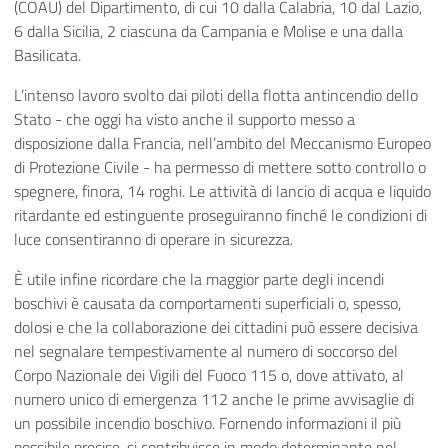
(COAU) del Dipartimento, di cui 10 dalla Calabria, 10 dal Lazio,
6 dalla Sicilia, 2 ciascuna da Campania e Molise e una dalla
Basilicata.
L’intenso lavoro svolto dai piloti della flotta antincendio dello
Stato - che oggi ha visto anche il supporto messo a
disposizione dalla Francia, nell’ambito del Meccanismo Europeo
di Protezione Civile - ha permesso di mettere sotto controllo o
spegnere, finora, 14 roghi. Le attività di lancio di acqua e liquido
ritardante ed estinguente proseguiranno finché le condizioni di
luce consentiranno di operare in sicurezza.
È utile infine ricordare che la maggior parte degli incendi
boschivi è causata da comportamenti superficiali o, spesso,
dolosi e che la collaborazione dei cittadini può essere decisiva
nel segnalare tempestivamente al numero di soccorso del
Corpo Nazionale dei Vigili del Fuoco 115 o, dove attivato, al
numero unico di emergenza 112 anche le prime avvisaglie di
un possibile incendio boschivo. Fornendo informazioni il più
possibile precise, si contribuisce in modo determinante nel