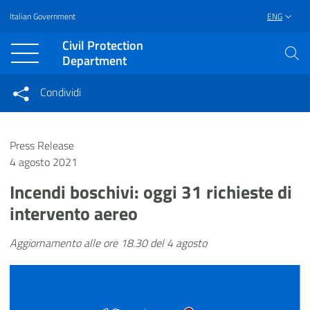
Italian Government
ENG
Vai al contenuto principale
Raggiungi il piè di pagina
Civil Protection
Department
Condividi
Condividi sui social network
Condividi su Facebook
Condividi su Twitter
Press Release
Condividi su LinkedIn
4 agosto 2021
Incendi boschivi: oggi 31 richieste di
intervento aereo
Aggiornamento alle ore 18.30 del 4 agosto