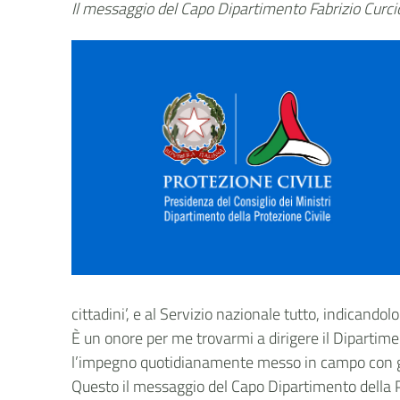
Il messaggio del Capo Dipartimento Fabrizio Curci
cittadini’, e al Servizio nazionale tutto, indicand
È un onore per me trovarmi a dirigere il Dipartimen
l’impegno quotidianamente messo in campo con gen
Questo il messaggio del Capo Dipartimento della Pro