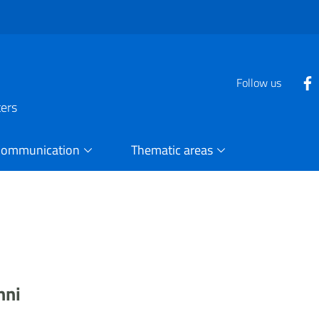
Follow us
ters
Communication
Thematic areas
nni