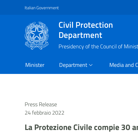
Italian Government
Vai al contenuto principale
Raggiungi il piè di pagina
Civil Protection
Department
Presidency of the Council of Minis
Minister
Department
Media and 
Press Release
24 febbraio 2022
La Protezione Civile compie 30 a