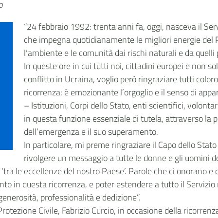
o
“24 febbraio 1992: trenta anni fa, oggi, nasceva il Ser
che impegna quotidianamente le migliori energie del Pa
l’ambiente e le comunità dai rischi naturali e da quelli
In queste ore in cui tutti noi, cittadini europei e no
conflitto in Ucraina, voglio però ringraziare tutti col
ricorrenza: è emozionante l’orgoglio e il senso di appa
– Istituzioni, Corpi dello Stato, enti scientifici, volont
in questa funzione essenziale di tutela, attraverso la p
dell’emergenza e il suo superamento.
In particolare, mi preme ringraziare il Capo dello Stato
rivolgere un messaggio a tutte le donne e gli uomini de
olo ‘tra le eccellenze del nostro Paese’. Parole che ci onorano 
to in questa ricorrenza, e poter estendere a tutto il Servizio
erosità, professionalità e dedizione”.
tezione Civile, Fabrizio Curcio, in occasione della ricorrenza