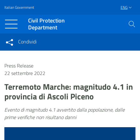
Italian Government
ENG
Vai al contenuto principale
Raggiungi il piè di pagina
Civil Protection
Department
Condividi
Condividi sui social network
Condividi su Facebook
Condividi su Twitter
Press Release
Condividi su LinkedIn
22 settembre 2022
Terremoto Marche: magnitudo 4.1 in
provincia di Ascoli Piceno
Evento di magnitudo 4.1 avvertito dalla popolazione, dalle
prime verifiche non risultano danni