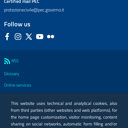
Certified mail
PEC
protezionecivile@pec.governo.it
Follow us
Facebook
Instagram
Twitter
YouTube
Flickr
Sezione Link Utili
RSS
Glossary
Online services
Modules
This website uses technical and analytical cookies, also
Certified mail PEC
from third parties (other websites and web platforms), for
the home page customization, visitor monitoring, content
Privacy
sharing on social networks, automatic form filling and/or