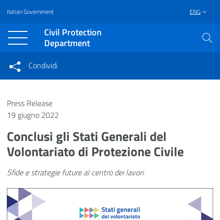
Italian Government
ENG
Vai al contenuto principale
Raggiungi il piè di pagina
Civil Protection
Department
Condividi
Condividi sui social network
Condividi su Facebook
Condividi su Twitter
Press Release
Condividi su LinkedIn
19 giugno 2022
Conclusi gli Stati Generali del
Volontariato di Protezione Civile
Sfide e strategie future al centro dei lavori