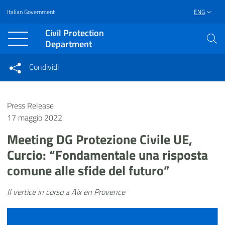
Italian Government
ENG
Vai al contenuto principale
Raggiungi il piè di pagina
Civil Protection
Department
Condividi
Condividi sui social network
Condividi su Facebook
Condividi su Twitter
Press Release
Condividi su LinkedIn
17 maggio 2022
Meeting DG Protezione Civile UE,
Curcio: “Fondamentale una risposta
comune alle sfide del futuro”
Il vertice in corso a Aix en Provence