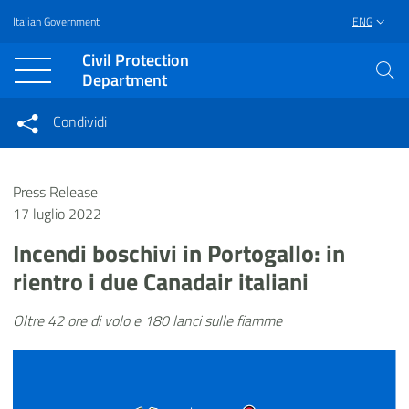
Italian Government
ENG
Vai al contenuto principale
Raggiungi il piè di pagina
Civil Protection
Department
Condividi
Condividi sui social network
Condividi su Facebook
Condividi su Twitter
Press Release
Condividi su LinkedIn
17 luglio 2022
Incendi boschivi in Portogallo: in
rientro i due Canadair italiani
Oltre 42 ore di volo e 180 lanci sulle fiamme