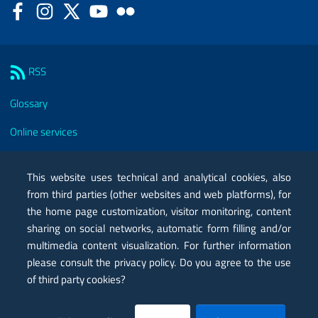
Facebook
Instagram
Twitter
YouTube
Flickr
Sezione Link Utili
RSS
Glossary
Online services
Modules
This website uses technical and analytical cookies, also
Certified mail PEC
from third parties (other websites and web platforms), for
the home page customization, visitor monitoring, content
Privacy
sharing on social networks, automatic form filling and/or
multimedia content visualization. For further information
Legal notes
please consult the privacy policy. Do you agree to the use
Contacts
of third party cookies?
Map