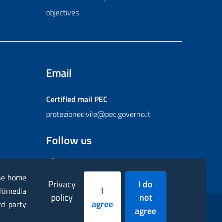
objectives
Email
Certified mail
PEC
protezionecivile@pec.governo.it
Follow us
Facebook
Instagram
Twitter
YouTube
Flickr
the home
Privacy
I do
I
ltimedia
policy
not
agree
rd party
agree
essibility statement