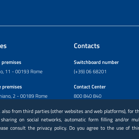
es
Contacts
l premises
Switchboard number
ano, 11 - 00193 Rome
(+39) 06 68201
e premises
Contact Center
chiano, 2 - 00189 Rome
800 840 840
Write to Contact Center
, also from third parties (other websites and web platforms), for 
 sharing on social networks, automatic form filling and/or mu
lease consult the privacy policy. Do you agree to the use of thi
rtified mail PEC
Privacy
Legal notes
Contacts
Map
Acc