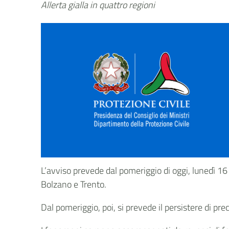
Allerta gialla in quattro regioni
L’avviso prevede dal pomeriggio di oggi, lunedì 16
Bolzano e Trento.
Dal pomeriggio, poi, si prevede il persistere di pre