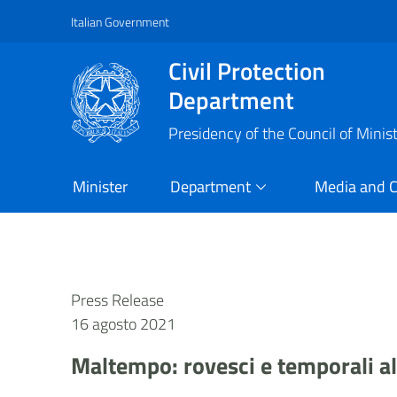
Italian Government
Vai al contenuto principale
Raggiungi il piè di pagina
Civil Protection
Department
Presidency of the Council of Minis
Minister
Department
Media and 
Press Release
16 agosto 2021
Maltempo: rovesci e temporali a