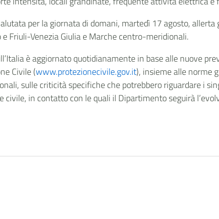
 intensità, locali grandinate, frequente attività elettrica e f
valutata per la giornata di domani, martedì 17 agosto, allerta g
 e Friuli-Venezia Giulia e Marche centro-meridionali.
sull’Italia è aggiornato quotidianamente in base alle nuove prev
ne Civile (
www.protezionecivile.gov.it
), insieme alle norme 
onali, sulle criticità specifiche che potrebbero riguardare i sin
ne civile, in contatto con le quali il Dipartimento seguirà l’evol