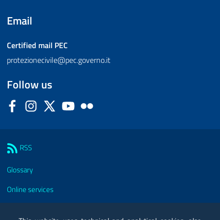
Email
Certified mail
PEC
protezionecivile@pec.governo.it
Follow us
Facebook
Instagram
Twitter
YouTube
Flickr
Sezione Link Utili
RSS
Glossary
Online services
Modules