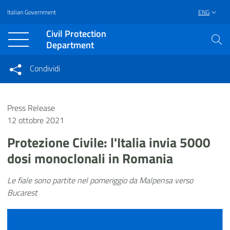
Italian Government
ENG
Vai al contenuto principale
Raggiungi il piè di pagina
Civil Protection
Department
Condividi
Condividi sui social network
Condividi su Facebook
Condividi su Twitter
Press Release
Condividi su LinkedIn
12 ottobre 2021
Protezione Civile: l'Italia invia 5000
dosi monoclonali in Romania
Le fiale s
ono partite nel pomeriggio da Malpensa verso
Bucarest