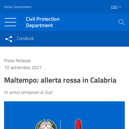
Italian Government
ENG
Vai al contenuto principale
Raggiungi il piè di pagina
Civil Protection
Department
Condividi
Condividi sui social network
Condividi su Facebook
Condividi su Twitter
Press Release
Condividi su LinkedIn
10 settembre 2021
Maltempo: allerta rossa in Calabria
In arrivo temporali al Sud