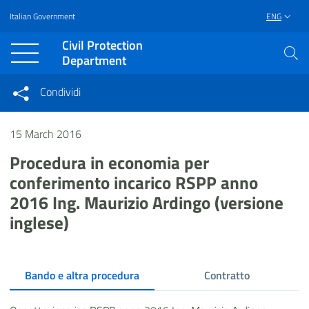
Italian Government
ENG
Vai al contenuto principale
Raggiungi il piè di pagina
Civil Protection
Department
Condividi
Condividi sui social network
Condividi su Facebook
15 March 2016
Condividi su Twitter
Condividi su LinkedIn
Procedura in economia per
conferimento incarico RSPP anno
2016 Ing. Maurizio Ardingo (versione
inglese)
Bando e altra procedura
Contratto