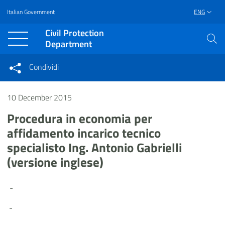
Italian Government
ENG
Vai al contenuto principale
Raggiungi il piè di pagina
Civil Protection
Department
Condividi
Condividi sui social network
Condividi su Facebook
10 December 2015
Condividi su Twitter
Condividi su LinkedIn
Procedura in economia per
affidamento incarico tecnico
specialisto Ing. Antonio Gabrielli
(versione inglese)
-
-