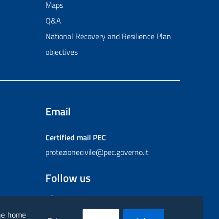
Maps
Q&A
National Recovery and Resilience Plan
objectives
Email
Certified mail
PEC
protezionecivile@pec.governo.it
Follow us
Facebook
Instagram
Twitter
YouTube
Flickr
the home