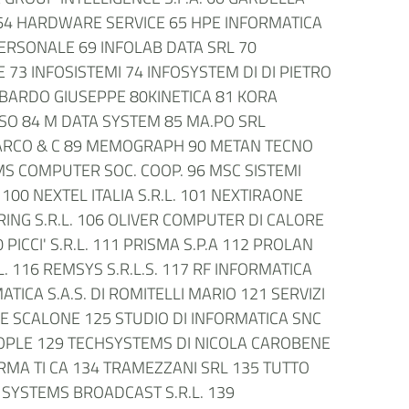
 64 HARDWARE SERVICE 65 HPE INFORMATICA
IPERSONALE 69 INFOLAB DATA SRL 70
73 INFOSISTEMI 74 INFOSYSTEM DI DI PIETRO
OMBARDO GIUSEPPE 80KINETICA 81 KORA
SSO 84 M DATA SYSTEM 85 MA.PO SRL
 MARCO & C 89 MEMOGRAPH 90 METAN TECNO
 MS COMPUTER SOC. COOP. 96 MSC SISTEMI
100 NEXTEL ITALIA S.R.L. 101 NEXTIRAONE
EERING S.R.L. 106 OLIVER COMPUTER DI CALORE
PICCI' S.R.L. 111 PRISMA S.P.A 112 PROLAN
 116 REMSYS S.R.L.S. 117 RF INFORMATICA
ATICA S.A.S. DI ROMITELLI MARIO 121 SERVIZI
ORE SCALONE 125 STUDIO DI INFORMATICA SNC
OPLE 129 TECHSYSTEMS DI NICOLA CAROBENE
RMA TI CA 134 TRAMEZZANI SRL 135 TUTTO
EO SYSTEMS BROADCAST S.R.L. 139