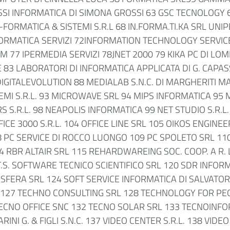
SSI INFORMATICA DI SIMONA GROSSI 63 GSC TECNOLOGY
N-FORMATICA & SISTEMI S.R.L 68 IN.FORMA.TI.KA SRL UN
ORMATICA SERVIZI 72lNFORMATION TECHNOLOGY SERVICE 
EM 77 IPERMEDIA SERVIZI 78JNET 2000 79 KIKA PC DI L
E 83 LABORATORI DI INFORMATICA APPLICATA DI G. CAPA
IGITALEVOLUTION 88 MEDIALAB S.N.C. DI MARGHERITI
EMI S.R.L. 93 MICROWAVE SRL 94 MIPS INFORMATICA 95
S.R.L. 98 NEAPOLIS INFORMATICA 99 NET STUDIO S.R.L. 
OFFICE 3000 S.R.L. 104 OFFICE LINE SRL 105 OIKOS ENGIN
8 PC SERVICE DI ROCCO LUONGO 109 PC SPOLETO SRL 110 
BR ALTAIR SRL 115 REHARDWAREING SOC. COOP. A R. L.
S.T.S. SOFTWARE TECNICO SCIENTIFICO SRL 120 SDR INFORM
123 SFERA SRL 124 SOFT SERVICE INFORMATICA DI SALVAT
 127 TECHNO CONSULTING SRL 128 TECHNOLOGY FOR PE
TECNO OFFICE SNC 132 TECNO SOLAR SRL 133 TECNOINFO
RINI G. & FIGLI S.N.C. 137 VIDEO CENTER S.R.L. 138 VID