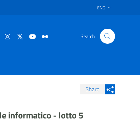
ENG
Search
Share
Condividi su Facebook
Condividi sui
Condividi su Twitter
e informatico - lotto 5
Condividi su LinkedIn