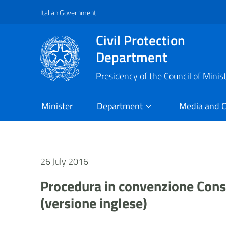
Italian Government
Vai al contenuto principale
Raggiungi il piè di pagina
Civil Protection
Department
Presidency of the Council of Minis
Minister
Department
Media and 
26 July 2016
Procedura in convenzione Consi
(versione inglese)