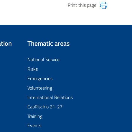
Print this page
tion
Thematic areas
National Service
Risks
Emergencies
Volunteering
International Relations
CapRischio 21-27
Training
Events