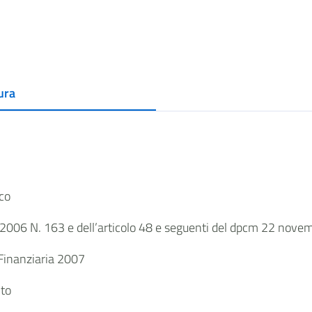
ura
co
2-4-2006 N. 163 e dell’articolo 48 e seguenti del dpcm 22 nov
 Finanziaria 2007
nto