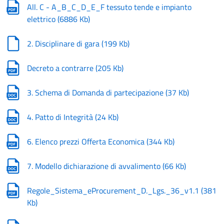
All. C - A_B_C_D_E_F tessuto tende e impianto
elettrico
(
6886 Kb
)
2. Disciplinare di gara
(
199 Kb
)
Decreto a contrarre
(
205 Kb
)
3. Schema di Domanda di partecipazione
(
37 Kb
)
4. Patto di Integrità
(
24 Kb
)
6. Elenco prezzi Offerta Economica
(
344 Kb
)
7. Modello dichiarazione di avvalimento
(
66 Kb
)
Regole_Sistema_eProcurement_D._Lgs._36_v1.1
(
381
Kb
)