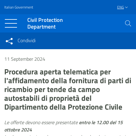
Italian Government
ENG
Vai al contenuto principale
Raggiungi il piè di pagina
Civil Protection
Department
Condividi
Condividi sui social network
Condividi su Facebook
11 September 2024
Condividi su Twitter
Condividi su LinkedIn
Procedura aperta telematica per
l'affidamento della fornitura di parti di
ricambio per tende da campo
autostabili di proprietà del
Dipartimento della Protezione Civile
Le offerte devono essere presentate
entro le 12.00 del 15
ottobre 2024