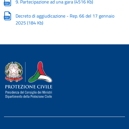
9. Partecipazione ad una gara
(
4516 Kb
)
Decreto di aggiudicazione - Rep. 66 del 17 gennaio
2025
(
184 Kb
)
Dipartimento della Protezione Civile