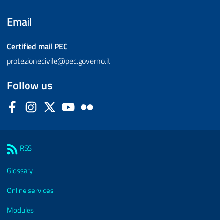
Email
Certified mail
PEC
protezionecivile@pec.governo.it
Follow us
Facebook
Instagram
Twitter
YouTube
Flickr
Sezione Link Utili
RSS
Glossary
Online services
Modules