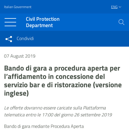
Italian Government
ENG
Vai al contenuto principale
Raggiungi il piè di pagina
Civil Protection
Department
Condividi
Condividi sui social network
Condividi su Facebook
07 August 2019
Condividi su Twitter
Condividi su LinkedIn
Bando di gara a procedura aperta per
l’affidamento in concessione del
servizio bar e di ristorazione (versione
inglese)
Le offerte dovranno essere caricate sulla Piattaforma
telematica entro le 17:00 del giorno 26 settembre 2019
Bando di gara mediante Procedura Aperta