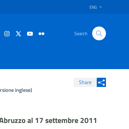
ENG
Search
Share
rsione inglese)
Condividi su Facebook
Condividi sui
Condividi su Twitter
Condividi su LinkedIn
in Abruzzo al 17 settembre 2011