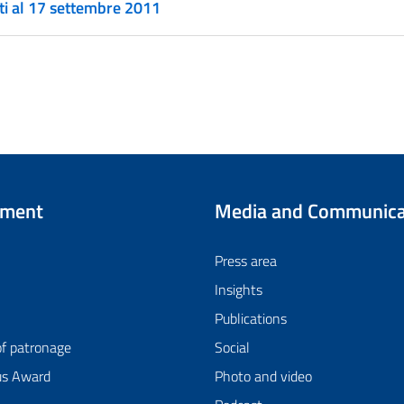
ati al 17 settembre 2011
tment
Media and Communica
Press area
Insights
Publications
of patronage
Social
us Award
Photo and video