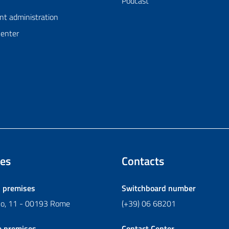
Podcast
nt administration
Center
es
Contacts
l premises
Switchboard number
ano, 11 - 00193 Rome
(+39) 06 68201
e premises
Contact Center