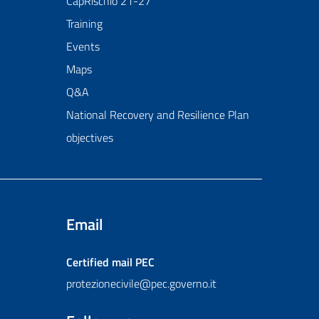
CapRischio 21-27
Training
Events
Maps
Q&A
National Recovery and Resilience Plan
objectives
Email
Certified mail
PEC
protezionecivile@pec.governo.it