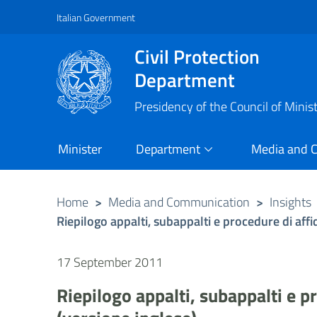
Italian Government
Vai al contenuto principale
Raggiungi il piè di pagina
Civil Protection
Department
Presidency of the Council of Minis
Minister
Department
Media and 
Home
>
Media and Communication
>
Insights
Riepilogo appalti, subappalti e procedure di aff
17 September 2011
Riepilogo appalti, subappalti e 