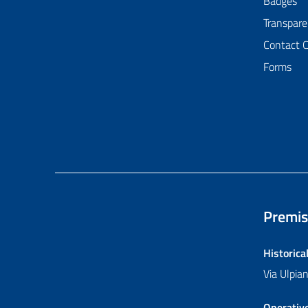
Badges
Transpare
Contact 
Forms
Premis
Historica
Via Ulpi
Operativ