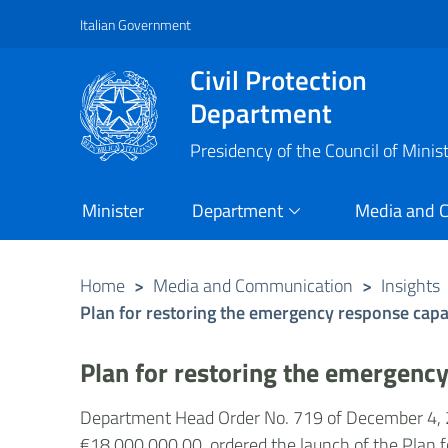
Italian Government
Vai al contenuto principale
Raggiungi il piè di pagina
Civil Protection
Department
Presidency of the Council of Minis
Minister
Department
Media and 
Home
>
Media and Communication
>
Insights
Plan for restoring the emergency response capa
Plan for restoring the emergency
Department Head Order No. 719 of December 4, 20
€18,000,000.00, ordered the launch of the Plan f