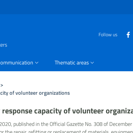
Follow us
ters
Communication
Thematic areas
>
city of volunteer organizations
 response capacity of volunteer organiz
20, published in the Official Gazette No. 308 of December
or the repair, refitting or replacement of materials, equipm