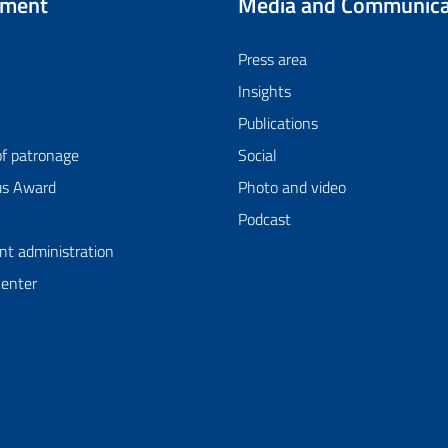
tment
Media and Communica
Press area
Insights
Publications
of patronage
Social
us Award
Photo and video
Podcast
nt administration
Center