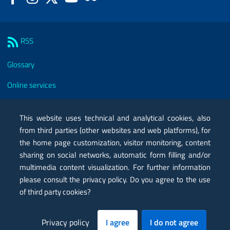
Sezione Link Utili
RSS
Glossary
Online services
Modules
This website uses technical and analytical cookies, also
Certified mail PEC
from third parties (other websites and web platforms), for
the home page customization, visitor monitoring, content
Privacy
sharing on social networks, automatic form filling and/or
Legal notes
multimedia content visualization. For further information
please consult the privacy policy. Do you agree to the use
Contacts
of third party cookies?
Map
Privacy policy
I agree
I do not agree
Accessibility statement