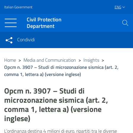
Italian Government
ENG
Vai al contenuto principale
Raggiungi il piè di pagina
Civil Protection
Department
Condividi
Condividi sui social network
Condividi su Facebook
Condividi su Twitter
Home
>
Media and Communication
>
Insights
>
Opcm n. 3907 – Studi di microzonazione sismica (art. 2,
Condividi su LinkedIn
comma 1, lettera a) (versione inglese)
Opcm n. 3907 – Studi di
microzonazione sismica (art. 2,
comma 1, lettera a) (versione
inglese)
L’ordinanza destina 4 milioni di euro, ripartiti tra le diverse