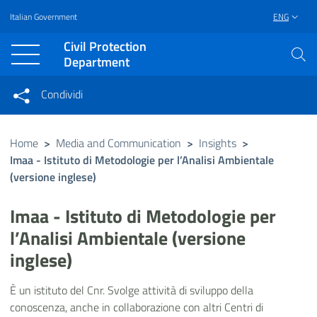
Italian Government
ENG
Vai al contenuto principale
Raggiungi il piè di pagina
Civil Protection
Department
Condividi
Condividi sui social network
Condividi su Facebook
Condividi su Twitter
Home
>
Media and Communication
>
Insights
>
Imaa - Istituto di Metodologie per l’Analisi Ambientale
Condividi su LinkedIn
(versione inglese)
Imaa - Istituto di Metodologie per
l’Analisi Ambientale (versione
inglese)
È un istituto del Cnr. Svolge attività di sviluppo della
conoscenza, anche in collaborazione con altri Centri di