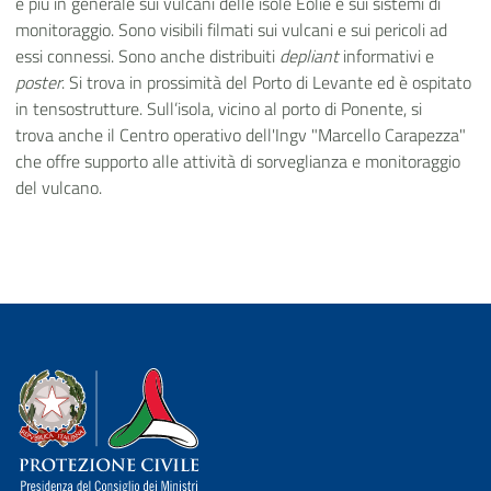
e più in generale sui vulcani delle isole Eolie e sui sistemi di
monitoraggio. Sono visibili filmati sui vulcani e sui pericoli ad
essi connessi. Sono anche distribuiti
depliant
informativi e
poster
. Si trova in prossimità del Porto di Levante ed è ospitato
in tensostrutture. Sull’isola, vicino al porto di Ponente, si
trova anche il Centro operativo dell'Ingv "Marcello Carapezza"
che offre supporto alle attività di sorveglianza e monitoraggio
del vulcano.
Dipartimento della Protezione Civile