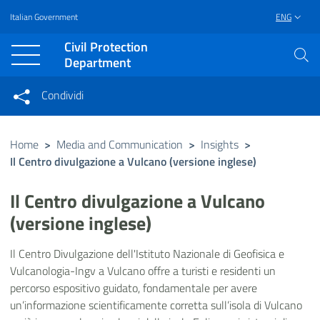
Italian Government
ENG
Vai al contenuto principale
Raggiungi il piè di pagina
Civil Protection
Department
Condividi
Condividi sui social network
Condividi su Facebook
Condividi su Twitter
Home
>
Media and Communication
>
Insights
>
Il Centro divulgazione a Vulcano (versione inglese)
Condividi su LinkedIn
Il Centro divulgazione a Vulcano
(versione inglese)
Il Centro Divulgazione dell'Istituto Nazionale di Geofisica e
Vulcanologia-Ingv a Vulcano offre a turisti e residenti un
percorso espositivo guidato, fondamentale per avere
un’informazione scientificamente corretta sull’isola di Vulcano