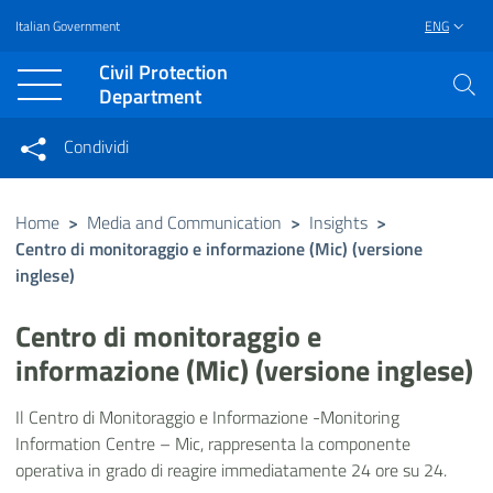
Italian Government
ENG
Vai al contenuto principale
Raggiungi il piè di pagina
Civil Protection
Department
Condividi
Condividi sui social network
Condividi su Facebook
Condividi su Twitter
Home
>
Media and Communication
>
Insights
>
Centro di monitoraggio e informazione (Mic) (versione
Condividi su LinkedIn
inglese)
Centro di monitoraggio e
informazione (Mic) (versione inglese)
Il Centro di Monitoraggio e Informazione -Monitoring
Information Centre – Mic, rappresenta la componente
operativa in grado di reagire immediatamente 24 ore su 24.