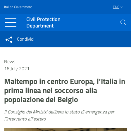
Italian Government
ENG
Vai al contenuto principale
Raggiungi il piè di pagina
Civil Protection
Department
Condividi
Condividi sui social network
Condividi su Facebook
Condividi su Twitter
News
Condividi su LinkedIn
16 July 2021
Maltempo in centro Europa, l’Italia in
prima linea nel soccorso alla
popolazione del Belgio
Il Consiglio dei Ministri delibera lo stato di emergenza per
l’intervento all’estero