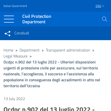
Italian Government
ENG
Vai al contenuto principale
Raggiungi il piè di pagina
Civil Protection
Department
Condividi
Condividi sui social network
Condividi su Facebook
Condividi su Twitter
Home
>
Department
>
Transparent administration
>
Legal Measure
>
Condividi su LinkedIn
Ocdpc n.902 del 13 luglio 2022 - Ulteriori disposizioni
urgenti di protezione civile per assicurare, sul territorio
nazionale, l’accoglienza, il soccorso e l’assistenza alla
popolazione in conseguenza degli accadimenti in atto nel
territorio dell’Ucraina
13 July 2022
Ocdpc n.902 del 13 luglio 2022 -