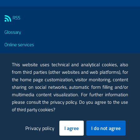
Sezione Link Utili
RSS
Glossary
Online services
Modules
This website uses technical and analytical cookies, also
Certified mail PEC
from third parties (other websites and web platforms), for
the home page customization, visitor monitoring, content
Privacy
sharing on social networks, automatic form filling and/or
Legal notes
multimedia content visualization. For further information
please consult the privacy policy. Do you agree to the use
Contacts
of third party cookies?
Map
Privacy policy
I agree
I do not agree
Accessibility statement