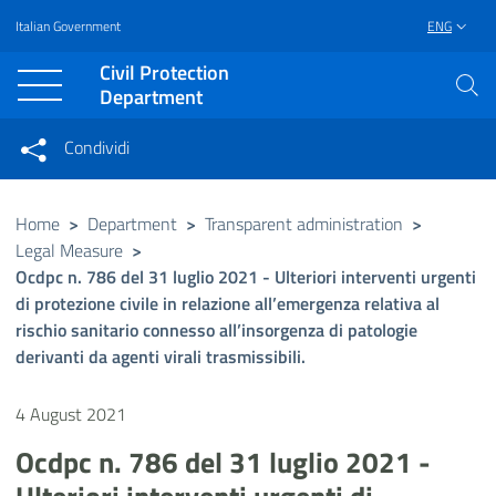
Italian Government
ENG
Vai al contenuto principale
Raggiungi il piè di pagina
Civil Protection
Department
Condividi
Condividi sui social network
Condividi su Facebook
Condividi su Twitter
Home
>
Department
>
Transparent administration
>
Legal Measure
>
Condividi su LinkedIn
Ocdpc n. 786 del 31 luglio 2021 - Ulteriori interventi urgenti
di protezione civile in relazione all’emergenza relativa al
rischio sanitario connesso all’insorgenza di patologie
derivanti da agenti virali trasmissibili.
4 August 2021
Ocdpc n. 786 del 31 luglio 2021 -