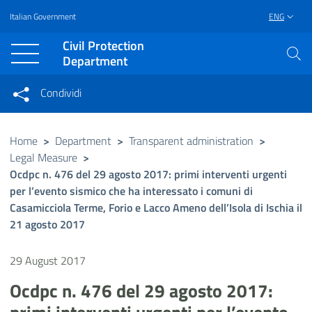
Italian Government
ENG
Vai al contenuto principale
Raggiungi il piè di pagina
Civil Protection
Department
Condividi
Condividi sui social network
Condividi su Facebook
Condividi su Twitter
Home
>
Department
>
Transparent administration
>
Legal Measure
>
Condividi su LinkedIn
Ocdpc n. 476 del 29 agosto 2017: primi interventi urgenti
per l’evento sismico che ha interessato i comuni di
Casamicciola Terme, Forio e Lacco Ameno dell’Isola di Ischia il
21 agosto 2017
29 August 2017
Ocdpc n. 476 del 29 agosto 2017: