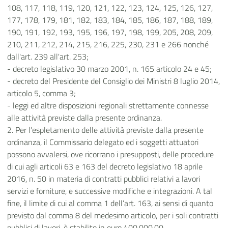
108, 117, 118, 119, 120, 121, 122, 123, 124, 125, 126, 127,
177, 178, 179, 181, 182, 183, 184, 185, 186, 187, 188, 189,
190, 191, 192, 193, 195, 196, 197, 198, 199, 205, 208, 209,
210, 211, 212, 214, 215, 216, 225, 230, 231 e 266 nonché
dall'art. 239 all'art. 253;
- decreto legislativo 30 marzo 2001, n. 165 articolo 24 e 45;
- decreto del Presidente del Consiglio dei Ministri 8 luglio 2014,
articolo 5, comma 3;
- leggi ed altre disposizioni regionali strettamente connesse
alle attività previste dalla presente ordinanza.
2. Per l’espletamento delle attività previste dalla presente
ordinanza, il Commissario delegato ed i soggetti attuatori
possono avvalersi, ove ricorrano i presupposti, delle procedure
di cui agli articoli 63 e 163 del decreto legislativo 18 aprile
2016, n. 50 in materia di contratti pubblici relativi a lavori
servizi e forniture, e successive modifiche e integrazioni. A tal
fine, il limite di cui al comma 1 dell’art. 163, ai sensi di quanto
previsto dal comma 8 del medesimo articolo, per i soli contratti
pubblici di lavori, è stabilito in euro 400.000,00.