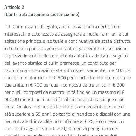
Articolo 2
(Contributi autonoma sistemazione)
1. Il Commissario delegato, anche avvalendosi dei Comuni
interessati, è autorizzato ad assegnare ai nuclei familiari la cui
abitazione principale, abituale e continuativa sia stata distrutta
in tutto o in parte, ovvero sia stata sgomberata in esecuzione
di provvedimenti delle competenti autorità, adottati a seguito
dell’evento sismico di cui in premessa, un contributo per
l’autonoma sistemazione stabilito rispettivamente in € 400 per
i nuclei monofamiliari, in € 500 per i nuclei familiari composti da
due unità, in € 700 per quelli composti da tre unità, in € 800
per quelli composti da quattro unità fino ad un massimo di €
900,00 mensili per i nuclei familiari composti da cinque o più
unità. Qualora nel nucleo familiare siano presenti persone di
età superiore a 65 anni, portatrici di handicap o disabili con una
percentuale di invalidità non inferiore al 67%, è concesso un
contributo aggiuntivo di € 200,00 mensili per ognuno dei
soggetti sopra indicati, anche oltre il limite massimo di €