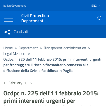
Italian Government
ENG
Vai al contenuto principale
Raggiungi il piè di pagina
Civil Protection
Department
Condividi
Condividi sui social network
Condividi su Facebook
Condividi su Twitter
Home
>
Department
>
Transparent administration
>
Legal Measure
>
Condividi su LinkedIn
Ocdpc n. 225 dell'11 febbraio 2015: primi interventi urgenti
per fronteggiare il rischio fitosanitario connesso alla
diffusione della Xylella fastidiosa in Puglia
11 February 2015
Ocdpc n. 225 dell'11 febbraio 2015:
primi interventi urgenti per