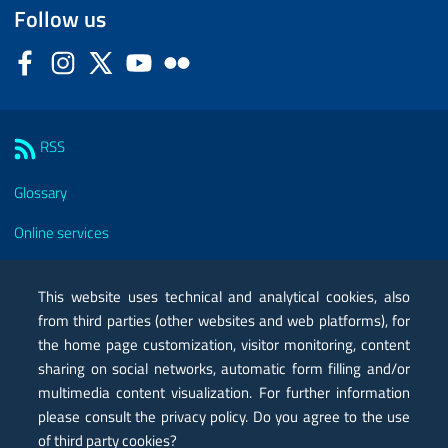
Follow us
Facebook
Instagram
Twitter
YouTube
Flickr
Sezione Link Utili
RSS
Glossary
Online services
Modules
This website uses technical and analytical cookies, also
Certified mail PEC
from third parties (other websites and web platforms), for
the home page customization, visitor monitoring, content
Privacy
sharing on social networks, automatic form filling and/or
Legal notes
multimedia content visualization. For further information
please consult the privacy policy. Do you agree to the use
Contacts
of third party cookies?