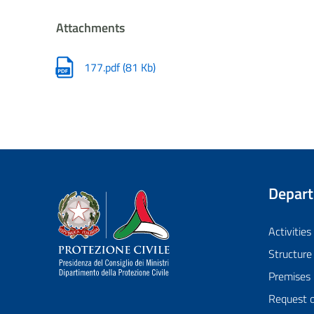
Attachments
177.pdf
(
81 Kb
)
Depar
Dipartimento della Protezione Civile
Activities
Structure
Premises
Request 