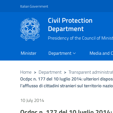
Italian Government
Vai al contenuto principale
Raggiungi il piè di pagina
Civil Protection
Department
Presidency of the Council of Minis
Minister
Department
Media and 
Home
>
Department
>
Transparent administra
Ocdpc n. 177 del 10 luglio 2014: ulteriori dispo
l'afflusso di cittadini stranieri sul territorio nazi
10 July 2014
Ocdpc n. 177 del 10 luglio 2014: 