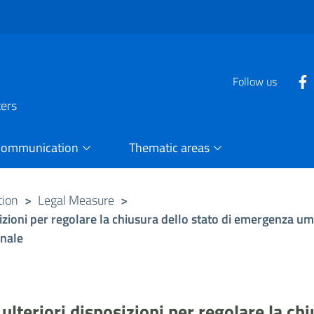
Follow us
ters
Communication
Thematic areas
tion
>
Legal Measure
>
sizioni per regolare la chiusura dello stato di emergenza um
onale
ulteriori disposizioni per regolare la ch