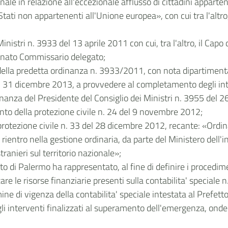
ale in relazione all'eccezionale afflusso di cittadini apparten
di Stati non appartenenti all'Unione europea», con cui tra l'alt
inistri n. 3933 del 13 aprile 2011 con cui, tra l'altro, il Capo
minato Commissario delegato;
della predetta ordinanza n. 3933/2011, con nota dipartimental
al 31 dicembre 2013, a provvedere al completamento degli int
rdinanza del Presidente del Consiglio dei Ministri n. 3955 del 2
mento della protezione civile n. 24 del 9 novembre 2012;
protezione civile n. 33 del 28 dicembre 2012, recante: «Ordinan
rientro nella gestione ordinaria, da parte del Ministero dell'
stranieri sul territorio nazionale»;
tto di Palermo ha rappresentato, al fine di definire i procedi
zzare le risorse finanziarie presenti sulla contabilita' speciale 
ine di vigenza della contabilita' speciale intestata al Prefetto 
li interventi finalizzati al superamento dell'emergenza, onde 