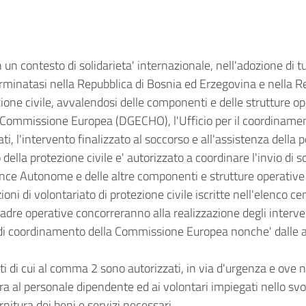
n un contesto di solidarieta' internazionale, nell'adozione di tu
terminatasi nella Repubblica di Bosnia ed Erzegovina e nella 
zione civile, avvalendosi delle componenti e delle strutture o
n la Commissione Europea (DGECHO), l'Ufficio per il coordiname
i, l'intervento finalizzato al soccorso e all'assistenza della
o della protezione civile e' autorizzato a coordinare l'invio d
ce Autonome e delle altre componenti e strutture operative d
ni di volontariato di protezione civile iscritte nell'elenco cen
re operative concorreranno alla realizzazione degli interve
e di coordinamento della Commissione Europea nonche' dalle a
tti di cui al comma 2 sono autorizzati, in via d'urgenza e ove n
ra al personale dipendente ed ai volontari impiegati nello svol
rnitura dei beni e servizi necessari.