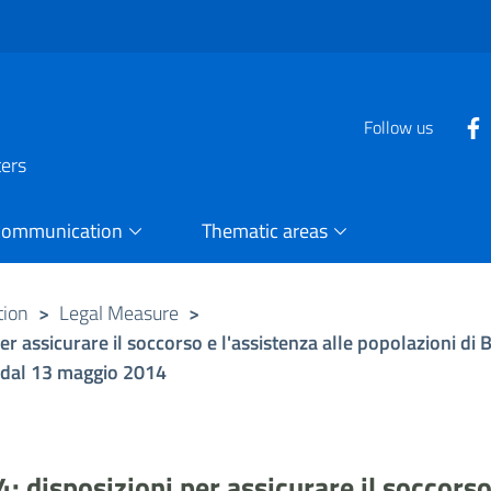
Follow us
ters
Communication
Thematic areas
tion
>
Legal Measure
>
r assicurare il soccorso e l'assistenza alle popolazioni di
à dal 13 maggio 2014
disposizioni per assicurare il soccorso 