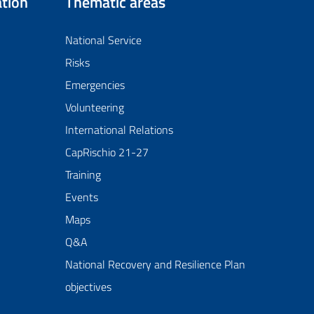
tion
Thematic areas
National Service
Risks
Emergencies
Volunteering
International Relations
CapRischio 21-27
Training
Events
Maps
Q&A
National Recovery and Resilience Plan
objectives