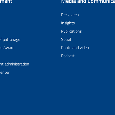
tment
Media and Communica
Press area
Insights
Publications
of patronage
Social
us Award
Photo and video
Podcast
nt administration
Center