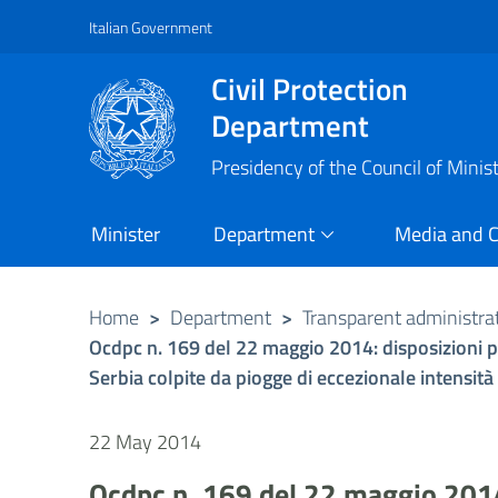
Italian Government
Vai al contenuto principale
Raggiungi il piè di pagina
Civil Protection
Department
Presidency of the Council of Minis
Minister
Department
Media and 
Home
>
Department
>
Transparent administra
Ocdpc n. 169 del 22 maggio 2014: disposizioni pe
Serbia colpite da piogge di eccezionale intensit
22 May 2014
Ocdpc n. 169 del 22 maggio 2014: 