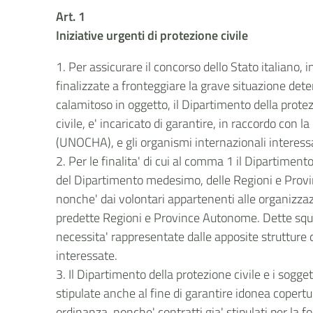
Art. 1
Iniziative urgenti di protezione civile
1. Per assicurare il concorso dello Stato italiano, i
finalizzate a fronteggiare la grave situazione de
calamitoso in oggetto, il Dipartimento della prote
civile, e' incaricato di garantire, in raccordo co
(UNOCHA), e gli organismi internazionali interessat
2. Per le finalita' di cui al comma 1 il Dipartiment
del Dipartimento medesimo, delle Regioni e Provin
nonche' dai volontari appartenenti alle organizzazio
predette Regioni e Province Autonome. Dette squad
necessita' rappresentate dalle apposite struttur
interessate.
3. Il Dipartimento della protezione civile e i sogge
stipulate anche al fine di garantire idonea copertu
ordinanza, nonche' contratti gia' stipulati per la fo