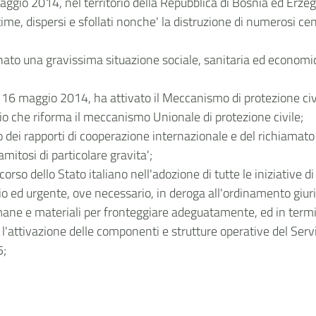
maggio 2014, nel territorio della Repubblica di Bosnia ed Erze
e, dispersi e sfollati nonche' la distruzione di numerosi centri
inato una gravissima situazione sociale, sanitaria ed econom
6 maggio 2014, ha attivato il Meccanismo di protezione civil
 che riforma il meccanismo Unionale di protezione civile;
o dei rapporti di cooperazione internazionale e del richiamat
amitosi di particolare gravita';
corso dello Stato italiano nell'adozione di tutte le iniziative 
rio ed urgente, ove necessario, in deroga all'ordinamento giur
umane e materiali per fronteggiare adeguatamente, ed in termi
l'attivazione delle componenti e strutture operative del Serviz
5;