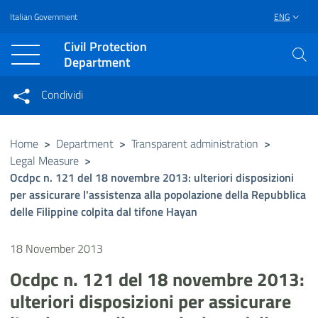
Italian Government
ENG
Vai al contenuto principale
Raggiungi il piè di pagina
Civil Protection
Department
Condividi
Condividi sui social network
Condividi su Facebook
Condividi su Twitter
Home
>
Department
>
Transparent administration
>
Legal Measure
>
Condividi su LinkedIn
Ocdpc n. 121 del 18 novembre 2013: ulteriori disposizioni
per assicurare l'assistenza alla popolazione della Repubblica
delle Filippine colpita dal tifone Hayan
18 November 2013
Ocdpc n. 121 del 18 novembre 2013:
ulteriori disposizioni per assicurare