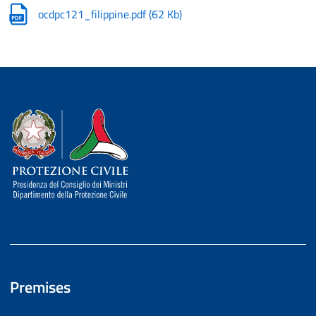
ocdpc121_filippine.pdf
(
62 Kb
)
Dipartimento della Protezione Civile
Premises