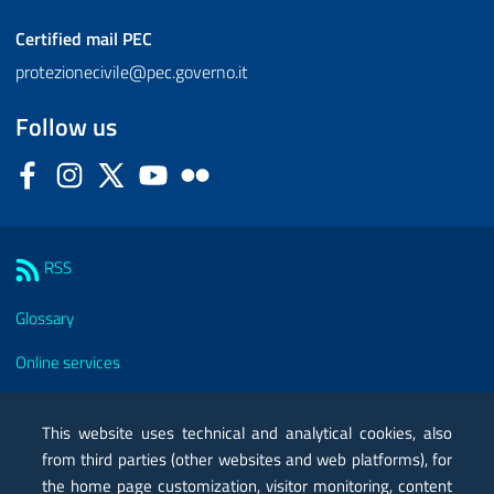
Certified mail
PEC
protezionecivile@pec.governo.it
Follow us
Facebook
Instagram
Twitter
YouTube
Flickr
Sezione Link Utili
RSS
Glossary
Online services
Modules
This website uses technical and analytical cookies, also
Certified mail PEC
from third parties (other websites and web platforms), for
the home page customization, visitor monitoring, content