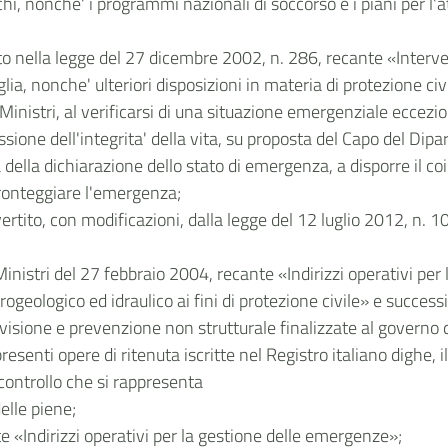
hi, nonche' i programmi nazionali di soccorso e i piani per l
 nella legge del 27 dicembre 2002, n. 286, recante «Intervent
glia, nonche' ulteriori disposizioni in materia di protezione civ
 Ministri, al verificarsi di una situazione emergenziale eccezi
sione dell'integrita' della vita, su proposta del Capo del Dipar
della dichiarazione dello stato di emergenza, a disporre il co
 fronteggiare l'emergenza;
tito, con modificazioni, dalla legge del 12 luglio 2012, n. 10
 Ministri del 27 febbraio 2004, recante «Indirizzi operativi per
rogeologico ed idraulico ai fini di protezione civile» e success
visione e prevenzione non strutturale finalizzate al governo de
resenti opere di ritenuta iscritte nel Registro italiano dighe, 
controllo che si rappresenta
elle piene;
 «Indirizzi operativi per la gestione delle emergenze»;