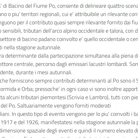
ita' di Bacino del Fiume Po, consente di delineare quattro scenar
no o piu' territori regionali, cui e' attribuibile un rilevante c
nguono per il contributo quasi sempre rilevante fornito dai fiu
sensibili, tributari dell'arco alpino occidentale e talora, con 
ettore di bacino padano coinvolto e' quello occidentale o cent
ti nella stagione autunnale.
ra determinante dalla partecipazione simultanea alla piena de
ore centrale, percorso dagli emissari lacustri lombardi. Son
dente, durante i mesi autunnali.
che forniscono sempre contributi determinanti al Po sono il S
ormida e Orba; pressoche' in ogni caso vi sono inoltre apporti n
olta alcuni tributari piemontesi (Scrivia e Lambro), tutti con 
ta del Po. Saltuariamente vengono forniti moderati
iani. In questo tipo di evento vengono per lo piu' coinvolti i 
 1917 e del 1926, manifestatesi nella stagione autunnale la p
dimensione spaziale degli eventi e quindi il numero elevato di 