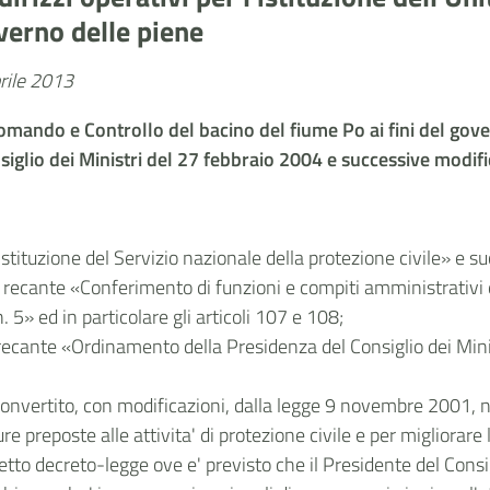
overno delle piene
prile 2013
di Comando e Controllo del bacino del fiume Po ai fini del go
nsiglio dei Ministri del 27 febbraio 2004 e successive modifi
stituzione del Servizio nazionale della protezione civile» e s
 recante «Conferimento di funzioni e compiti amministrativi dell
 5» ed in particolare gli articoli 107 e 108;
, recante «Ordinamento della Presidenza del Consiglio dei Mini
convertito, con modificazioni, dalla legge 9 novembre 2001, n
e preposte alle attivita' di protezione civile e per migliorare l
detto decreto-legge ove e' previsto che il Presidente del Consigl