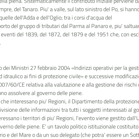
la piena. Sistematicamente il contributo iniziale perviene da v
re, del Tanaro. Piu' a valle, sul lato sinistro del Po, si hanno
elle dell'Adda e dell'Oglio; tra i corsi d'acqua del
to del gruppo di tributari dal Parma al Panaro e, piu' saltuar
i eventi del 1839, del 1872, del 1879 e del 1951 che, con esc
.
io dei Ministri 27 febbraio 2004 «Indirizzi operativi per la ge
d idraulico ai fini di protezione civile» e successive modificaz
07/60/CE relativa alla valutazione e alla gestione dei rischi di
ono assolvere al governo delle piene.
 che interessano piu' Regioni, il Dipartimento della protezion
ivisione delle informazioni tra tutti i soggetti interessati al g
nteressano i territori di piu' Regioni, l'evento viene gestito da
overno delle piene. E' un tavolo politico istituzionale costituito
orio e del Mare o da un suo delegato (che potra' essere un Sot