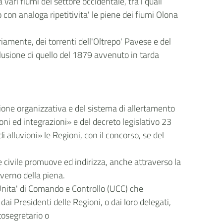
ari fiumi del settore occidentale, tra i quali
 con analoga ripetitivita' le piene dei fiumi Olona
iamente, dei torrenti dell'Oltrepo' Pavese e del
lusione di quello del 1879 avvenuto in tarda
stione organizzativa e del sistema di allertamento
ioni ed integrazioni» e del decreto legislativo 23
 alluvioni» le Regioni, con il concorso, se del
e civile promuove ed indirizza, anche attraverso la
overno della piena.
ll'Unita' di Comando e Controllo (UCC) che
 dai Presidenti delle Regioni, o dai loro delegati,
tosegretario o