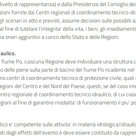
l livello di rappresentanza) e dalla Presidenza del Consiglio d
zioni fornite dai Centri regionali di coordinamento tecnico idrau
gli scenari in atto e previsti, assume decisioni sulle possibili 
al fine di tutelare l'integrita' della vita, i beni, gli insediamen
 oneri aggiuntivi a carico dello Stato e delle Regioni.
aulico.
el fiume Po, ciascuna Regione deve individuare una struttura c
 delle piene sulla parte di bacino del fiume Po ricadente nel p
 centri di coordinamento tecnico di protezione civile, quali que
egioni del Centro e del Nord del Paese, questi, se del caso int
ntro regionale di coordinamento tecnico idraulico, di cui cia
ioni al fine di garantire modalita' di funzionamento il piu' p
ico e' competente sulle attivita' in materia idrologica/idraul
ti dagli effetti dell'evento e deve essere costituito da rappr