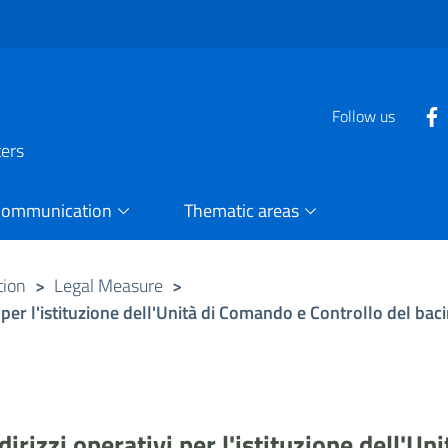
Follow us
ters
Communication
Thematic areas
tion
>
Legal Measure
>
i per l'istituzione dell'Unità di Comando e Controllo del bac
dirizzi operativi per l'istituzione dell'U