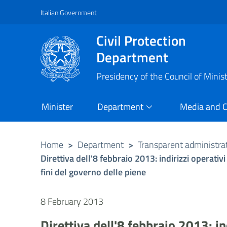
Italian Government
Vai al contenuto principale
Raggiungi il piè di pagina
Civil Protection
Department
Presidency of the Council of Minis
Minister
Department
Media and 
Home
>
Department
>
Transparent administra
Direttiva dell'8 febbraio 2013: indirizzi operativ
fini del governo delle piene
8 February 2013
Direttiva dell'8 febbraio 2013: in