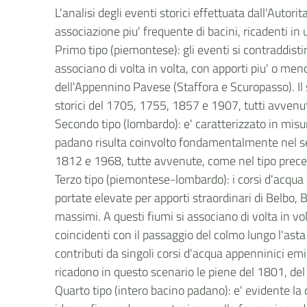
L'analisi degli eventi storici effettuata dall'Autor
associazione piu' frequente di bacini, ricadenti in u
Primo tipo (piemontese): gli eventi si contraddisti
associano di volta in volta, con apporti piu' o meno 
dell'Appennino Pavese (Staffora e Scuropasso). Il s
storici del 1705, 1755, 1857 e 1907, tutti avvenu
Secondo tipo (lombardo): e' caratterizzato in misu
padano risulta coinvolto fondamentalmente nel sett
1812 e 1968, tutte avvenute, come nel tipo prece
Terzo tipo (piemontese-lombardo): i corsi d'acqua 
portate elevate per apporti straordinari di Belbo, B
massimi. A questi fiumi si associano di volta in v
coincidenti con il passaggio del colmo lungo l'as
contributi da singoli corsi d'acqua appenninici emil
ricadono in questo scenario le piene del 1801, del
Quarto tipo (intero bacino padano): e' evidente la 