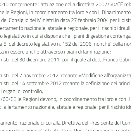
o 2010 concernente l'attuazione della direttiva 2007/60/CE relat
 che le Regioni, in coordinamento tra loro e con il Dipartimento
del Consiglio dei Ministri in data 27 febbraio 2004 per il distr
rtamento nazionale, statale e regionale, per il rischio idraulico
to legislativo in cui si dispone che i piani di gestione conteng
a 5, del decreto legislativo n. 152 del 2006, nonche' della n
osta in essere anche attraverso i piani di laminazione;
nistri del 30 dicembre 2011, con il quale al dott. Franco Gabriel
Ministri del 7 novembre 2012, recante «Modifiche all'organizza
inistri del 14 settembre 2012 recante la definizione dei princ
 organi di controllo;
7/60/CE le Regioni devono, in coordinamento fra loro e con il
 allertamento nazionale, statale e regionale, per il rischio idra
amento nazionale di cui alla Direttiva del Presidente del Cons
governo delle piene e' attuato da un'Unita' di comando e contr